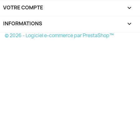
VOTRE COMPTE

INFORMATIONS
keyboard_arrow_down
© 2026 - Logiciel e-commerce par PrestaShop™